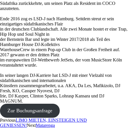
Südafrika zurückkehrte, um seinen Platz als Resident im COCO
anzutreten.
Ende 2016 zog es LSD-J nach Hamburg. Seitdem streut er sein
einzigartiges südafrikanisches Flair
in der deutschen Clublandschaft. Alle zwei Monate hostet er eine Trap,
Hip Hop und Soul Night in
der Bernstein Bar und legte im Winter 2017/2018 als Teil des
Hamburger House DJ-Kollektivs
WarehouseCrew in einem Pop-up Club in der Großen Freiheit auf.
2017 gewann er den dritten Platz
im europaweiten DJ-Wettbewerb JetSets, der vom MusicStore Köln
veranstaltetet wurde.
In seiner langen DJ-Karriere hat LSD-J mit einer Vielzahl von
südafrikanischen und internationalen
Künstlern zusammengearbeitet, u.a. AKA, Da Les, Mafikizolo, DJ
Fresh, KO, Cassper Nyovest, DJ
Irie, DJ Kayper, Clinton Sparks, Lohrasp Kansara und DJ
MAGNUM.
Zur Buchungsanfrage
Previous
LIMO MIETEN, EINSTEIGEN UND
GENIESSEN!
Next
Matarenga